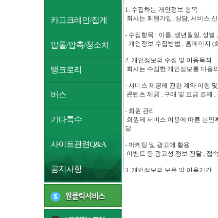
카고크레인/집게
압롤/압축/청소차
탱크로리
버스
기타특수
사이트관련Q&A
공지사항