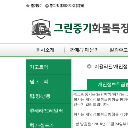
회사소개
판매/구매문의
일감주고
이용약관/개인
카고트럭
덤프트럭
개인정보취급
탑/윙/냉동
츄레라/트레일러
렉카/셀프카