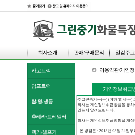
회사소개
판매/구매문의
일감주고
이용약관/개인
카고트럭
덤프트럭
개인정보취급
탑/윙/냉동
츄레라/트레일러
렉카/셀프카