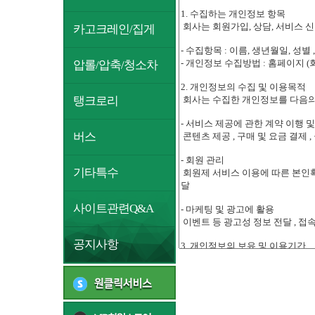
카고크레인/집게
압롤/압축/청소차
탱크로리
버스
기타특수
사이트관련Q&A
공지사항