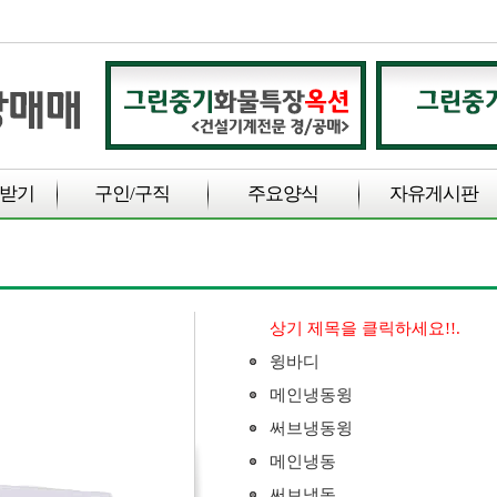
받기
구인/구직
주요양식
자유게시판
상기 제목을 클릭하세요!!.
윙바디
메인냉동윙
써브냉동윙
메인냉동
써브냉동