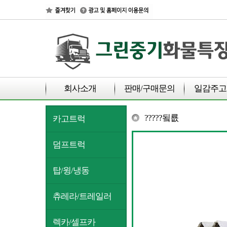
회사소개
판매/구매문의
일감주고
?????됰룞
카고트럭
덤프트럭
탑/윙/냉동
츄레라/트레일러
렉카/셀프카