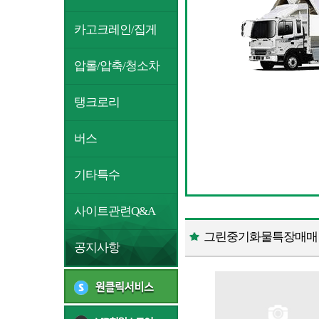
카고크레인/집게
압롤/압축/청소차
탱크로리
버스
기타특수
사이트관련Q&A
그린중기화물특장매매 C
공지사항