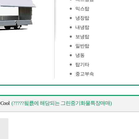
익스탑
냉장탑
내냉탑
보냉탑
일반탑
냉동
탑기타
중고부속
ool
(?????됰룞에 해당되는 그린중기화물특장매매)