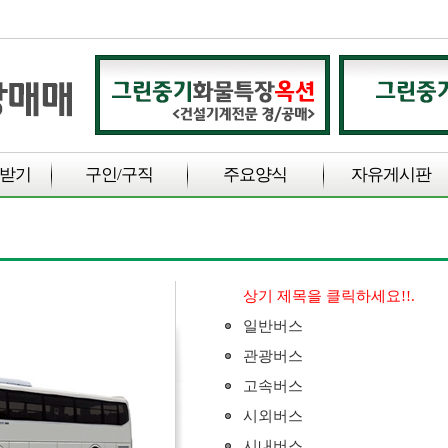
받기
구인/구직
주요양식
자유게시판
상기 제목을 클릭하세요!!.
일반버스
관광버스
고속버스
시외버스
시내버스