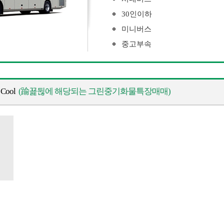
30인이하
미니버스
중고부속
ool
(踰꾩뒪에 해당되는 그린중기화물특장매매)