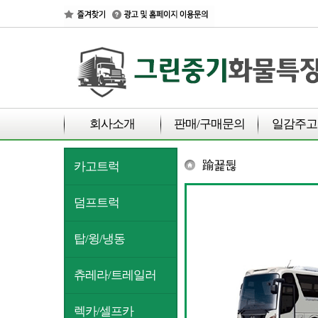
회사소개
판매/구매문의
일감주고
踰꾩뒪
카고트럭
덤프트럭
탑/윙/냉동
츄레라/트레일러
렉카/셀프카