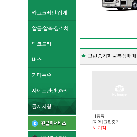
카고크레인/집게
압롤/압축/청소차
탱크로리
그린중기화물특장매매 C
버스
기타특수
사이트관련Q&A
공지사항
미등록
[지역] 그린중기
A+ 가격