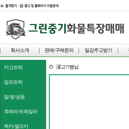
회사소개
판매/구매문의
일감주고받기
湲고??뱀닔
카고트럭
덤프트럭
탑/윙/냉동
츄레라/트레일러
렉카/셀프카