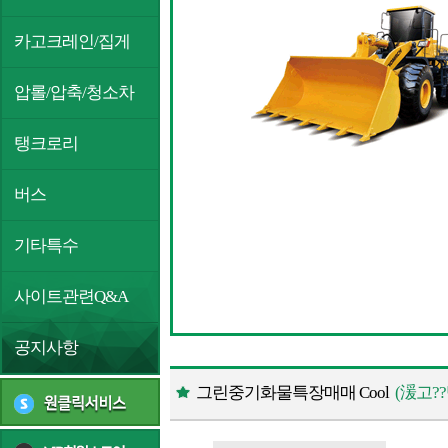
카고크레인/집게
압롤/압축/청소차
탱크로리
버스
기타특수
사이트관련Q&A
공지사항
그린중기화물특장매매 Cool
(湲고