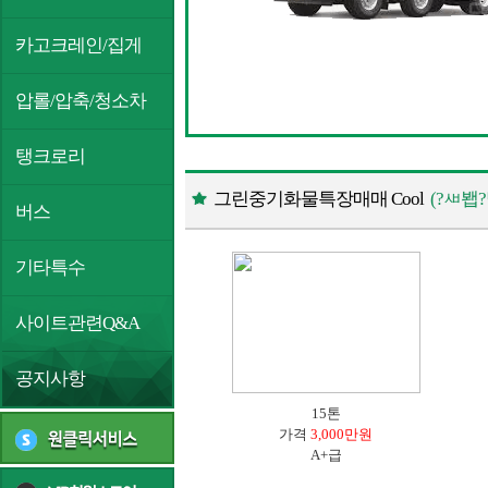
카고크레인/집게
압롤/압축/청소차
탱크로리
그린중기화물특장매매 Cool
(?ㅽ
버스
기타특수
사이트관련Q&A
공지사항
15톤
가격
3,000만원
A+급