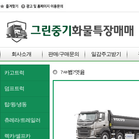
회사소개
판매/구매문의
일감주고받기
?ㅽ봽?몃윮
카고트럭
덤프트럭
탑/윙/냉동
츄레라/트레일러
렉카/셀프카