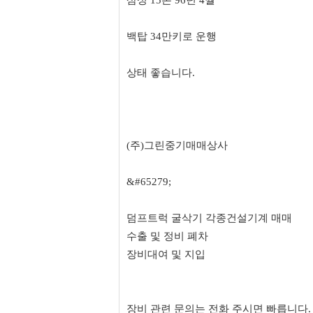
삼성 15톤 96년 4월
백탑 34만키로 운행
상태 좋습니다.
(주)그린중기매매상사
&#65279;
덤프트럭 굴삭기 각종건설기계 매매
수출 및 정비 폐차
장비대여 및 지입
장비 관련 문의는 전화 주시면 빠릅니다.