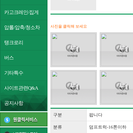
카고크레인/집게
사진을 클릭해 보세요
압롤/압축/청소차
탱크로리
버스
기타특수
사이트관련Q&A
공지사항
구분
팝니다
분류
덤프트럭-16톤이하