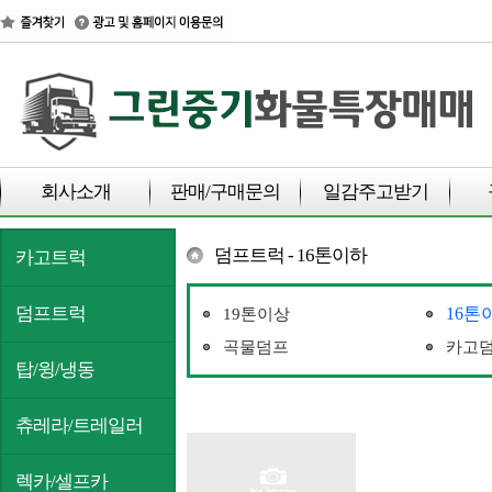
회사소개
판매/구매문의
일감주고받기
덤프트럭 - 16톤이하
카고트럭
덤프트럭
16톤
19톤이상
곡물덤프
카고
탑/윙/냉동
츄레라/트레일러
렉카/셀프카