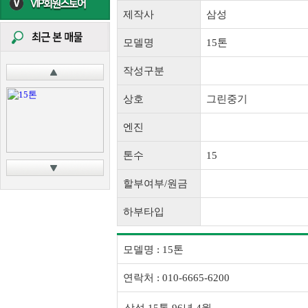
제작사
삼성
모델명
15톤
작성구분
상호
그린중기
엔진
톤수
15
할부여부/원금
하부타입
모델명 : 15톤
연락처 : 010-6665-6200