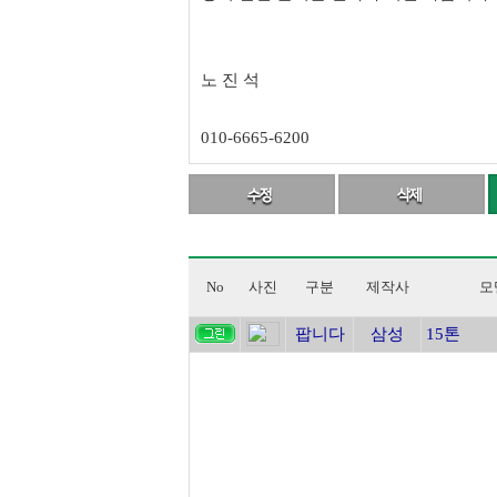
노 진 석
010-6665-6200
No
사진
구분
제작사
모
팝니다
삼성
15톤