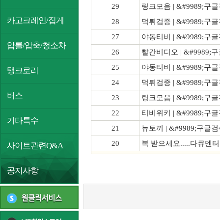
29
링크모음 | &#9989;구
카고크레인/집게
28
먹튀검증 | &#9989;구글
27
야동티비 | &#9989;구
압롤/압축/청소차
26
빨간비디오 | &#9989;
25
야동티비 | &#9989;구
탱크로리
24
먹튀검증 | &#9989;구글
버스
23
링크모음 | &#9989;구
22
티비위키 | &#9989;구
기타특수
21
뉴토끼 | &#9989;구글
20
복 받으세요.....다큐멘
사이트관련Q&A
공지사항