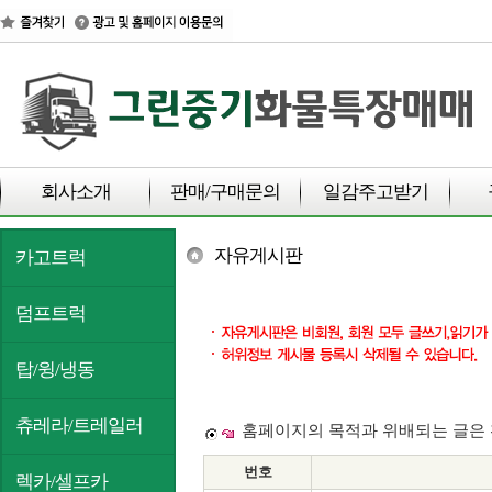
회사소개
판매/구매문의
일감주고받기
자유게시판
카고트럭
덤프트럭
탑/윙/냉동
츄레라/트레일러
홈페이지의 목적과 위배되는 글은 
번호
렉카/셀프카