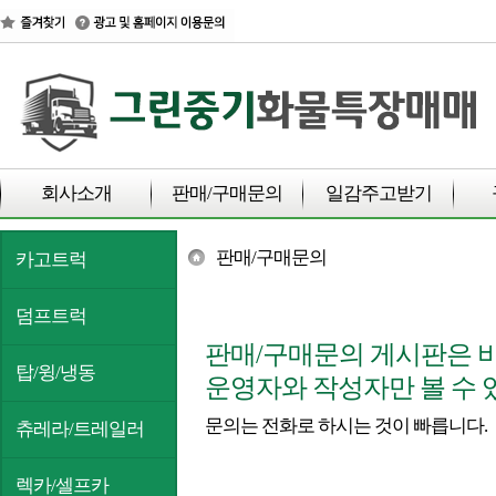
회사소개
판매/구매문의
일감주고받기
판매/구매문의
카고트럭
덤프트럭
판매/구매문의 게시판은 
탑/윙/냉동
운영자와 작성자만 볼 수 
문의는 전화로 하시는 것이 빠릅니다.
츄레라/트레일러
렉카/셀프카