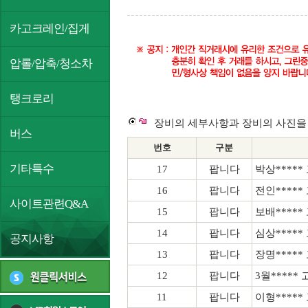
카고크레인/집게
압롤/압축/청소차
탱크로리
장비의 세부사항과 장비의 사진을 
버스
번호
구분
기타특수
17
팝니다
박상*****
16
팝니다
전인*****
사이트관련Q&A
15
팝니다
보배*****
14
팝니다
심상*****
공지사항
13
팝니다
장명*****
12
팝니다
3월*****
11
팝니다
이형*****