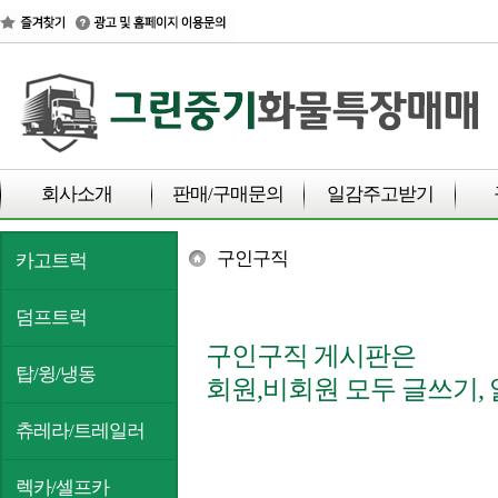
회사소개
판매/구매문의
일감주고받기
구인구직
카고트럭
덤프트럭
구인구직 게시판은
탑/윙/냉동
회원,비회원 모두 글쓰기,
츄레라/트레일러
렉카/셀프카