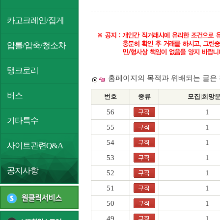
카고크레인/집게
압롤/압축/청소차
탱크로리
홈페이지의 목적과 위배되는 글은 
버스
번호
종류
모집|희망
56
1
기타특수
55
1
54
1
사이트관련Q&A
53
1
공지사항
52
1
51
1
50
1
49
1