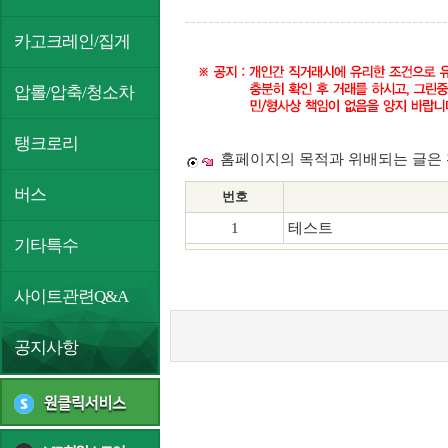
카고크레인/집게
압롤/압축/청소차
탱크로리
홈페이지의 목적과 위배되는 글은 
버스
번호
1
테스트
기타특수
사이트관련Q&A
공지사항