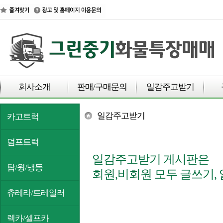
회사소개
판매/구매문의
일감주고받기
일감주고받기
카고트럭
덤프트럭
일감주고받기 게시판은
탑/윙/냉동
회원,비회원 모두 글쓰기,
츄레라/트레일러
렉카/셀프카