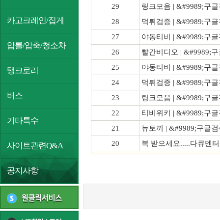
29
링크모음 | &#9989;구
카고크레인/집게
28
먹튀검증 | &#9989;구글
27
야동티비 | &#9989;구
압롤/압축/청소차
26
빨간비디오 | &#9989;
25
야동티비 | &#9989;구
탱크로리
24
먹튀검증 | &#9989;구글
버스
23
링크모음 | &#9989;구
22
티비위키 | &#9989;구
기타특수
21
뉴토끼 | &#9989;구글
20
복 받으세요.....다큐멘
사이트관련Q&A
공지사항