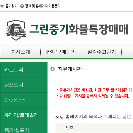
회사소개
판매/구매문의
일감주고받기
자유게시판
카고트럭
덤프트럭
탑/윙/냉동
츄레라/트레일러
홈페이지의 목적과 위배되는 글은 
번호
렉카/셀프카