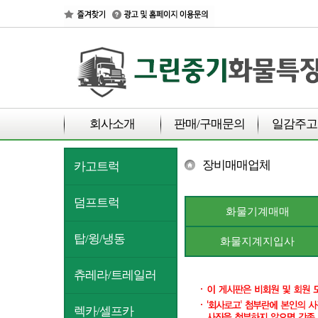
회사소개
판매/구매문의
일감주고
장비매매업체
카고트럭
덤프트럭
화물기계매매
탑/윙/냉동
화물지계지입사
츄레라/트레일러
렉카/셀프카