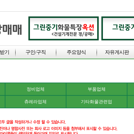
받기
구인/구직
주요양식
자유게시판
정비업체
부품업체
츄레라업체
기타화물관련업