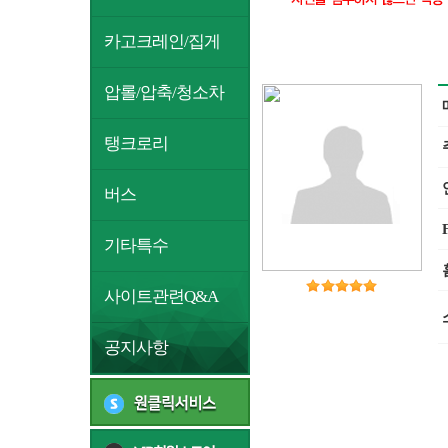
카고크레인/집게
압롤/압축/청소차
탱크로리
버스
기타특수
사이트관련Q&A
공지사항