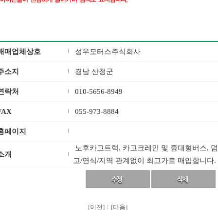
매매업체상호
성우모터스주식회사
주소지
경남 산청군
연락처
010-5656-8949
FAX
055-973-8884
홈페이지
노후카고트럭, 카고크레인 및 중대형버스, 덤
소개
고/연식/지역 관계없이 최고가로 매입합니다.
[이전]
1
[다음]