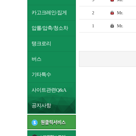
카고크레인/집게
2
Mr.
1
Mr.
압롤/압축/청소차
탱크로리
버스
기타특수
사이트관련Q&A
공지사항