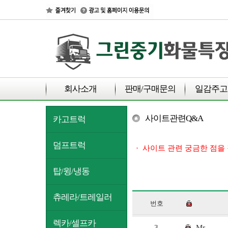
회사소개
판매/구매문의
일감주고
사이트관련Q&A
카고트럭
덤프트럭
·
사이트 관련 궁금한 점을
탑/윙/냉동
츄레라/트레일러
번호
렉카/셀프카
3
Mr.