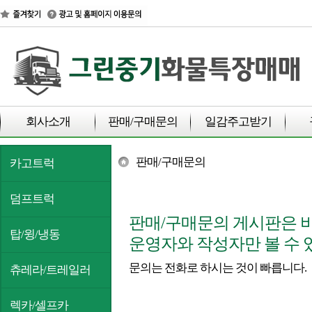
회사소개
판매/구매문의
일감주고받기
판매/구매문의
카고트럭
덤프트럭
판매/구매문의 게시판은 
탑/윙/냉동
운영자와 작성자만 볼 수 
문의는 전화로 하시는 것이 빠릅니다.
츄레라/트레일러
렉카/셀프카