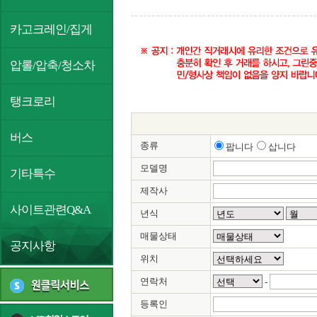
카고크레인/집게
압롤/압축/청소차
탱크로리
버스
종류
팝니다
삽니다
모델명
기타특수
제작사
사이트관련Q&A
년식
매물상태
공지사항
위치
연락처
-
등록인