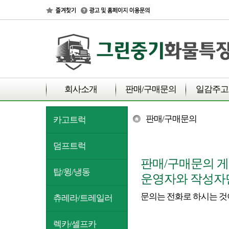
회사소개
판매/구매문의
일감주고
판매/구매문의
카고트럭
덤프트럭
판매/구매문의 게
탑/윙/냉동
운영자와 작성자만
문의는 전화로 하시는 것
츄레라/트레일러
렉카/셀프카