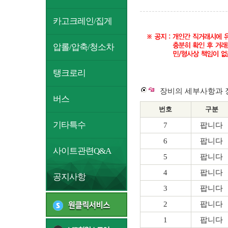
카고크레인/집게
압롤/압축/청소차
탱크로리
장비의 세부사항과 
버스
번호
구분
기타특수
7
팝니다
6
팝니다
사이트관련Q&A
5
팝니다
4
팝니다
공지사항
3
팝니다
2
팝니다
1
팝니다